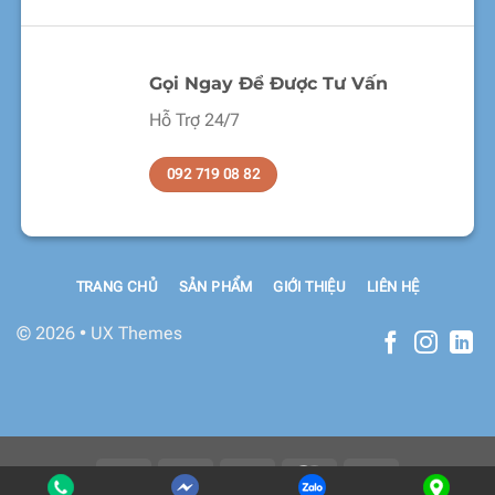
Gọi Ngay Để Được Tư Vấn
Hỗ Trợ 24/7
092 719 08 82
TRANG CHỦ
SẢN PHẨM
GIỚI THIỆU
LIÊN HỆ
© 2026 • UX Themes