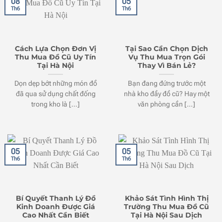
08
05
Th6
Th6
Cách Lựa Chọn Đơn Vị
Tại Sao Cần Chọn Dịch
Thu Mua Đồ Cũ Uy Tín
Vụ Thu Mua Trọn Gói
Tại Hà Nội
Thay Vì Bán Lẻ?
Dọn dẹp bớt những món đồ
Bạn đang đứng trước một
đã qua sử dụng chất đống
nhà kho đầy đồ cũ? Hay một
trong kho là [...]
văn phòng cần [...]
05
05
Th6
Th6
Bí Quyết Thanh Lý Đồ
Khảo Sát Tình Hình Thị
Kinh Doanh Được Giá
Trường Thu Mua Đồ Cũ
Cao Nhất Cần Biết
Tại Hà Nội Sau Dịch