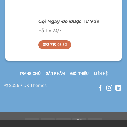
Gọi Ngay Để Được Tư Vấn
Hỗ Trợ 24/7
092 719 08 82
TRANG CHỦ
SẢN PHẨM
GIỚI THIỆU
LIÊN HỆ
© 2026 • UX Themes