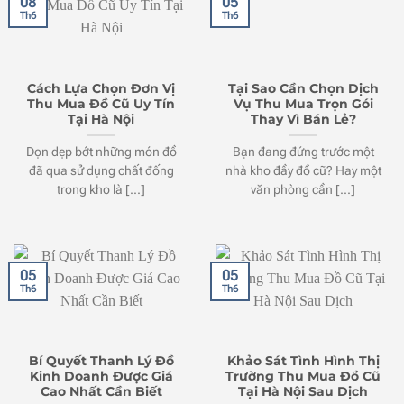
08
05
Th6
Th6
Cách Lựa Chọn Đơn Vị
Tại Sao Cần Chọn Dịch
Thu Mua Đồ Cũ Uy Tín
Vụ Thu Mua Trọn Gói
Tại Hà Nội
Thay Vì Bán Lẻ?
Dọn dẹp bớt những món đồ
Bạn đang đứng trước một
đã qua sử dụng chất đống
nhà kho đầy đồ cũ? Hay một
trong kho là [...]
văn phòng cần [...]
05
05
Th6
Th6
Bí Quyết Thanh Lý Đồ
Khảo Sát Tình Hình Thị
Kinh Doanh Được Giá
Trường Thu Mua Đồ Cũ
Cao Nhất Cần Biết
Tại Hà Nội Sau Dịch