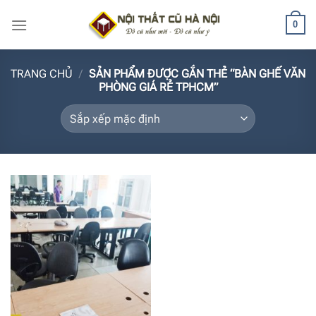
Bỏ
0
qua
nội
dung
TRANG CHỦ
/
SẢN PHẨM ĐƯỢC GẮN THẺ “BÀN GHẾ VĂN
PHÒNG GIÁ RẺ TPHCM”