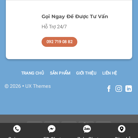
Gọi Ngay Để Được Tư Vấn
Hỗ Trợ 24/7
092 719 08 82
TRANG CHỦ
SẢN PHẨM
GIỚI THIỆU
LIÊN HỆ
© 2026 • UX Themes
Copyright 2026 ©
Flatsome Theme