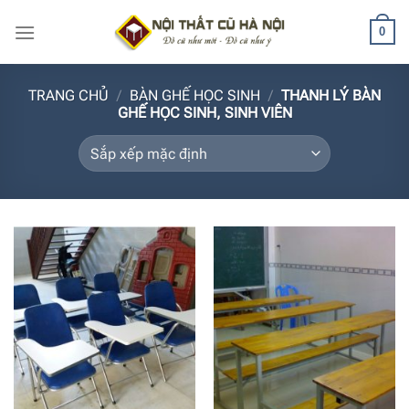
Bỏ
0
qua
nội
dung
TRANG CHỦ
/
BÀN GHẾ HỌC SINH
/
THANH LÝ BÀN
GHẾ HỌC SINH, SINH VIÊN