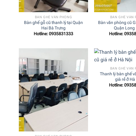
+
+
BÀN GHẾ VĂN PHÒNG
BÀN GHẾ VĂN
Bàn ghế gỗ cũ thanh lý tại Quận
Bàn văn phòng cũ Gi
Hai Bà Trưng
Quận Long 
Hotline: 0935831333
Hotline: 0935
+
BÀN GHẾ VĂN
Thanh lý bàn ghế v
giá rẻ ở Hà
Hotline: 0935
+