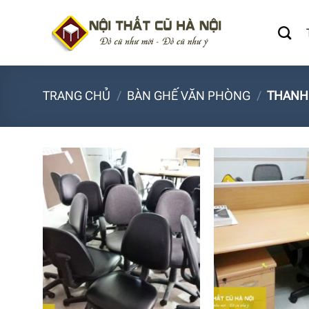
Bỏ
qua
nội
dung
TRANG CHỦ
/
BÀN GHẾ VĂN PHÒNG
/
THANH 