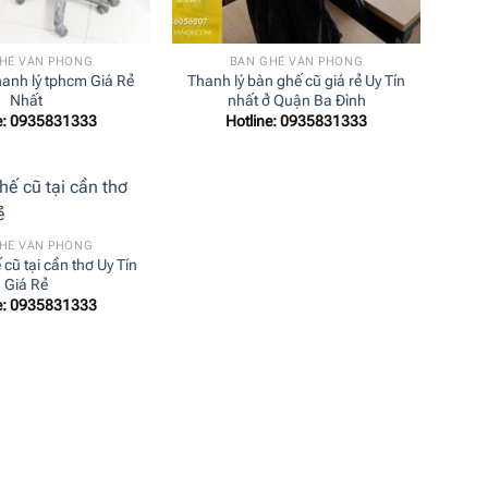
+
HẾ VĂN PHÒNG
BÀN GHẾ VĂN PHÒNG
hanh lý tphcm Giá Rẻ
Thanh lý bàn ghế cũ giá rẻ Uy Tín
Nhất
nhất ở Quận Ba Đình
ne: 0935831333
Hotline: 0935831333
HẾ VĂN PHÒNG
 cũ tại cần thơ Uy Tín
Giá Rẻ
ne: 0935831333