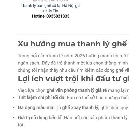
BÀN GHẾ VĂN PHÒNG
Thanh lý bàn ghế cũ tại Hà Nội giá
rẻ Uy Tín
Hotline: 0935831333
Xu hướng mua thanh lý ghế v
Trong bối cảnh kinh tế năm 2026 hướng mạnh tới mô h
ngân sách. Đây đã trở thành một lựa chọn thông minh 
chúng tôi nhận thấy nhu cầu tìm kiếm các dòng
ghế vă
Lợi ích vượt trội khi đầu tư
Việc lựa chọn
ghế văn phòng thanh lý giá rẻ
mang lại n
Tiết kiệm chi phí tối đa:
Bạn có thể sở hữu những chiếc 
Đa dạng mẫu mã:
Từ
ghế xoay thanh lý
, ghế chân quỳ
Giá trị sử dụng bền bỉ:
Hầu hết các sản phẩm
thanh lý
tốt.