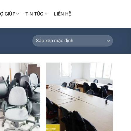
Ợ GIÚP
TIN TỨC
LIÊN HỆ