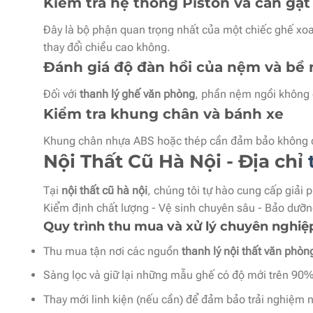
Kiểm tra hệ thống Piston và cần gạt
Đây là bộ phận quan trọng nhất của một chiếc ghế xoay
thay đổi chiều cao không.
Đánh giá độ đàn hồi của nệm và bề m
Đối với
thanh lý ghế văn phòng
, phần nệm ngồi không đ
Kiểm tra khung chân và bánh xe
Khung chân nhựa ABS hoặc thép cần đảm bảo không có 
Nội Thất Cũ Hà Nội - Địa chỉ
Tại
nội thất cũ hà nội
, chúng tôi tự hào cung cấp giải
Kiểm định chất lượng - Vệ sinh chuyên sâu - Bảo dưỡn
Quy trình thu mua và xử lý chuyên nghiệ
Thu mua tận nơi các nguồn
thanh lý nội thất văn phòn
Sàng lọc và giữ lại những mẫu ghế có độ mới trên 90%
Thay mới linh kiện (nếu cần) để đảm bảo trải nghiệm n