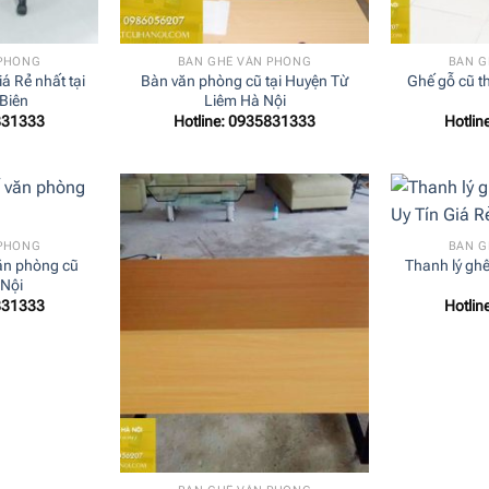
+
+
 PHÒNG
BÀN GHẾ VĂN PHÒNG
BÀN G
á Rẻ nhất tại
Bàn văn phòng cũ tại Huyện Từ
Ghế gỗ cũ t
Biên
Liêm Hà Nội
831333
Hotline: 0935831333
Hotli
+
 PHÒNG
BÀN G
ăn phòng cũ
Thanh lý ghế
 Nội
831333
Hotli
+