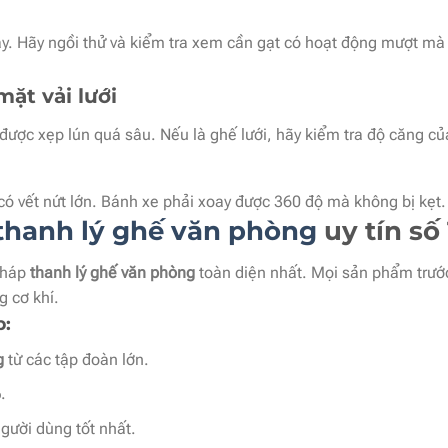
. Hãy ngồi thử và kiểm tra xem cần gạt có hoạt động mượt mà khô
ặt vải lưới
ược xẹp lún quá sâu. Nếu là ghế lưới, hãy kiểm tra độ căng củ
vết nứt lớn. Bánh xe phải xoay được 360 độ mà không bị kẹt. Đ
thanh lý ghế văn phòng
uy tín số 
 pháp
thanh lý ghế văn phòng
toàn diện nhất. Mọi sản phẩm trước
g cơ khí.
p:
g
từ các tập đoàn lớn.
.
gười dùng tốt nhất.