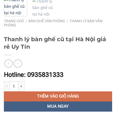
TRANG CHỦ
/
BÀN GHẾ VĂN PHÒNG
/
THANH LÝ BÀN VĂN
PHÒNG
Thanh lý bàn ghế cũ tại Hà Nội giá
rẻ Uy Tín
Hotline: 0935831333
Thanh lý bàn ghế cũ tại Hà Nội giá rẻ Uy Tín số lượng
THÊM VÀO GIỎ HÀNG
MUA NGAY