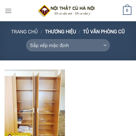
Bỏ
0
qua
nội
dung
TRANG CHỦ
/
THƯƠNG HIỆU
/
TỦ VĂN PHÒNG CŨ