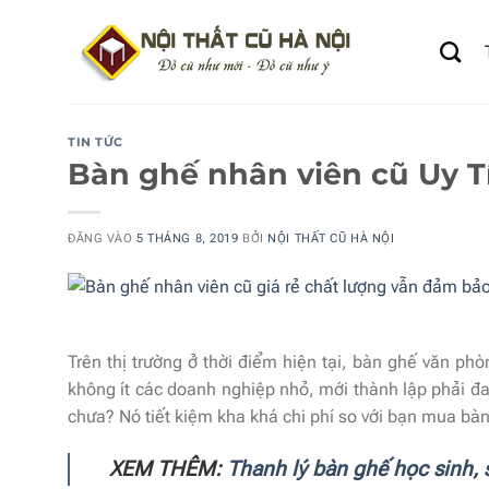
Bỏ
qua
nội
dung
TIN TỨC
Bàn ghế nhân viên cũ Uy Tín
ĐĂNG VÀO
5 THÁNG 8, 2019
BỞI
NỘI THẤT CŨ HÀ NỘI
Trên thị trường ở thời điểm hiện tại, bàn ghế văn ph
không ít các doanh nghiệp nhỏ, mới thành lập phải đ
chưa? Nó tiết kiệm kha khá chi phí so với bạn mua bà
XEM THÊM:
Thanh lý bàn ghế học sinh, s