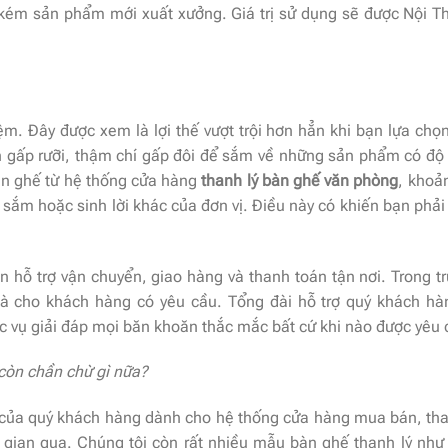
ém sản phẩm mới xuất xưởng. Giá trị sử dụng sẽ được Nội T
kiệm. Đây được xem là lợi thế vượt trội hơn hẳn khi bạn lựa ch
ền gấp rưỡi, thậm chí gấp đôi để sắm về những sản phẩm có độ 
n ghế từ hệ thống cửa hàng
thanh lý bàn ghế văn phòng
, khoả
 sắm hoặc sinh lời khác của đơn vị. Điều này có khiến bạn phả
n hỗ trợ vận chuyển, giao hàng và thanh toán tận nơi. Trong t
 nhà cho khách hàng có yêu cầu. Tổng đài hỗ trợ quý khách hà
 vụ giải đáp mọi băn khoăn thắc mắc bất cứ khi nào được yêu 
 còn chần chừ gì nữa?
 của quý khách hàng dành cho hệ thống cửa hàng mua bán, th
i gian qua. Chúng tôi còn rất nhiều mẫu bàn ghế thanh lý nh