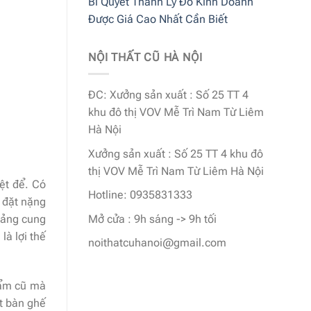
Bí Quyết Thanh Lý Đồ Kinh Doanh
Được Giá Cao Nhất Cần Biết
NỘI THẤT CŨ HÀ NỘI
ĐC: Xưởng sản xuất : Số 25 TT 4
khu đô thị VOV Mễ Trì Nam Từ Liêm
Hà Nội
Xưởng sản xuất : Số 25 TT 4 khu đô
thị VOV Mễ Trì Nam Từ Liêm Hà Nội
ệt để. Có
Hotline: 0935831333
 đặt nặng
Mở cửa : 9h sáng -> 9h tối
mảng cung
là lợi thế
noithatcuhanoi@gmail.com
hẩm cũ mà
t bàn ghế