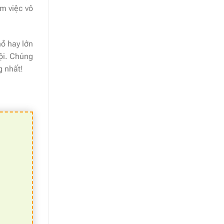
àm việc vô
hỏ hay lớn
ội. Chúng
g nhất!