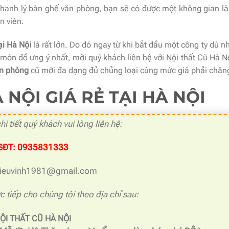
ừ thanh lý bàn ghế văn phòng, bạn sẽ có được một không gian l
n viên.
ại Hà Nội
là rất lớn. Do đó ngay từ khi bắt đầu một công ty dù n
ón đồ ưng ý nhất, mời quý khách liên hệ với Nội thất Cũ Hà N
ăn phòng
cũ mới đa dạng đủ chủng loại cùng mức giá phải chăn
 NỘI GIÁ RẺ TẠI HÀ NỘI
hi tiết quý khách vui lòng liên hệ:
SĐT: 0935831333
kieuvinh1981@gmail.com
c tiếp cho chúng tôi theo địa chỉ sau:
ỘI THẤT CŨ HÀ NỘI