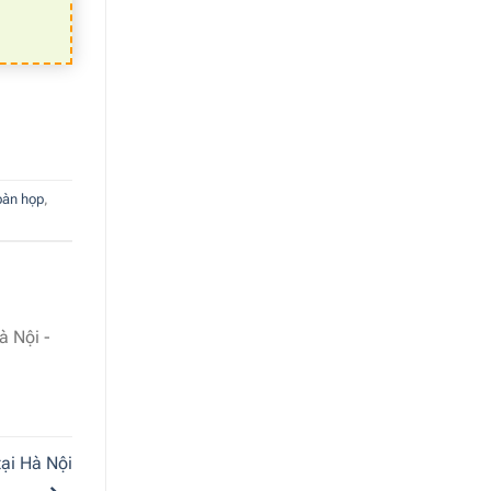
bàn họp
,
à Nội -
ại Hà Nội