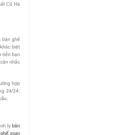
hất Cũ Hà
ọn bàn ghế
khác biệt
n tiền bạn
i cân nhắc
rường hợp
ng 24/24:
cầu.
anh lý
bàn
ư
ghế xoay