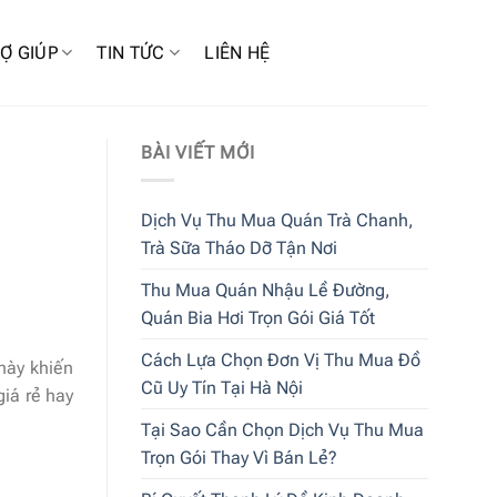
Ợ GIÚP
TIN TỨC
LIÊN HỆ
BÀI VIẾT MỚI
Dịch Vụ Thu Mua Quán Trà Chanh,
Trà Sữa Tháo Dỡ Tận Nơi
Thu Mua Quán Nhậu Lề Đường,
Quán Bia Hơi Trọn Gói Giá Tốt
Cách Lựa Chọn Đơn Vị Thu Mua Đồ
 này khiến
Cũ Uy Tín Tại Hà Nội
iá rẻ hay
Tại Sao Cần Chọn Dịch Vụ Thu Mua
Trọn Gói Thay Vì Bán Lẻ?