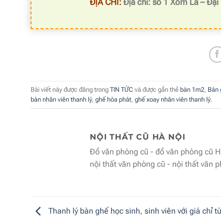
ĐỊA CHỈ:
Địa chỉ: số 1 Xóm La – Đại
Bài viết này được đăng trong
TIN TỨC
và được gắn thẻ
bàn 1m2
,
Bàn 
bàn nhân viên thanh lý
,
ghế hòa phát
,
ghế xoay nhân viên thanh lý
.
NỘI THẤT CŨ HÀ NỘI
Đồ văn phòng cũ - đồ văn phòng cũ Hà
nội thất văn phòng cũ - nội thất văn 
Thanh lý bàn ghế học sinh, sinh viên với giá chỉ từ