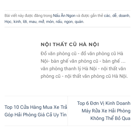
Bài viết này được đăng trong
Nấu Ăn Ngon
và được gắn thẻ
các
,
dễ
,
doanh
,
Học
,
kinh
,
lời
,
mau
,
mở
,
món
,
nấu
,
ngon
,
quán
.
NỘI THẤT CŨ HÀ NỘI
Đồ văn phòng cũ - đồ văn phòng cũ Hà
Nội- bàn ghế văn phòng cũ - bàn ghế ...
văn phòng thanh lý Hà Nội - nội thất văn
phòng cũ - nội thất văn phòng cũ Hà Nội.
Top 6 Đơn Vị Kinh Doanh
Top 10 Cửa Hàng Mua Xe Trả
Máy Rửa Xe Hải Phòng
Góp Hải Phòng Giá Cả Uy Tín
Không Thể Bỏ Qua