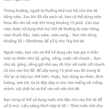
Thông thường, người ta thưởng khử mùi hôi của thịt dê
bằng rượu. Sau khi đã rửa sạch sẽ, bạn có thể dùng rượu
thoa đều lên bề mặt thịt trong khoảng 15 phút. Các loại
rượu được sử dụng khử mùi thịt dê thường là rượu trắng,
rượu thuốc Bắc, rượu sake, rượu vang… Bạn nên dùng
khoảng 30 – 50ml/rượu để xử lý cho 1kg thịt dê.
Ngoài rượu, bạn còn có thể sử dụng các loại gia vị thảo
mộc tự nhiên như sả, gừng, riềng, nước cốt chanh… Bạn
cho sả, gừng, riềng giã nhỏ sau đó trộn với nước cốt chanh
rồi cho vào thịt để, để ướp trong 15 phút sau đó mang đi
rửa lại và tiếp tục chế biến. Hoặc, bạn dùng sa nhân, đinh
hương, sơn trà, tía tô đập dập ra cho vào miếng vải mỏng
mảnh, cột chặt lại và thả vào nồi nấu thịt dê.
Bạn cũng có thể sử dụng nước chè đặc cho vào thịt dê để
xử lý mùi. Liều lượng thích hợp là 50 – 70ml nước chè cho