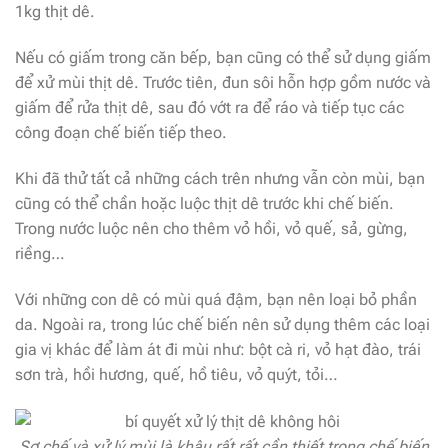
1kg thịt dê.
Nếu có giấm trong căn bếp, bạn cũng có thể sử dụng giấm
để xử mùi thịt dê. Trước tiên, đun sôi hỗn hợp gồm nước và
giấm để rửa thịt dê, sau đó vớt ra để ráo và tiếp tục các
công đoạn chế biến tiếp theo.
Khi đã thử tất cả những cách trên nhưng vẫn còn mùi, bạn
cũng có thể chần hoặc luộc thịt dê trước khi chế biến.
Trong nước luộc nên cho thêm vỏ hồi, vỏ quế, sả, gừng,
riềng…
Với những con dê có mùi quá đậm, bạn nên loại bỏ phần
da. Ngoài ra, trong lúc chế biến nên sử dụng thêm các loại
gia vị khác để làm át đi mùi như: bột cà ri, vỏ hạt đào, trái
sơn trà, hồi hương, quế, hồ tiêu, vỏ quýt, tỏi…
Sơ chế và xử lý mùi là khâu rất rất cần thiết trong chế biến