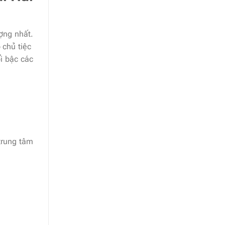
ượng nhất.
 chủ tiệc
i bậc các
 trung tâm