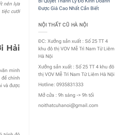
Bí Quyết Thanh Lý Đồ Kinh Doanh
t nên lựa
Được Giá Cao Nhất Cần Biết
tiệc cưới
NỘI THẤT CŨ HÀ NỘI
ĐC: Xưởng sản xuất : Số 25 TT 4
i Hải
khu đô thị VOV Mễ Trì Nam Từ Liêm
Hà Nội
Xưởng sản xuất : Số 25 TT 4 khu đô
 văn minh
thị VOV Mễ Trì Nam Từ Liêm Hà Nội
ủ đề chính
Hotline: 0935831333
i và được
Mở cửa : 9h sáng -> 9h tối
noithatcuhanoi@gmail.com
ó trình độ