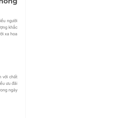
Phòng
iều người
lượng khắc
ới xa hoa
 với chất
iều ưu đãi
trong ngày