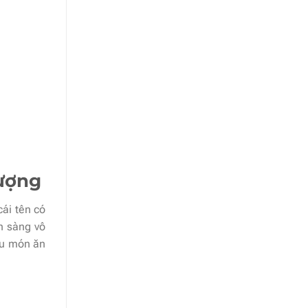
Lượng
cái tên có
n sàng vô
ều món ăn