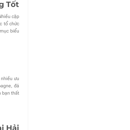
g Tốt
 Nhiều cặp
c tổ chức
t mục biểu
 nhiều ưu
pagne, đá
 bạn thất
i Hải