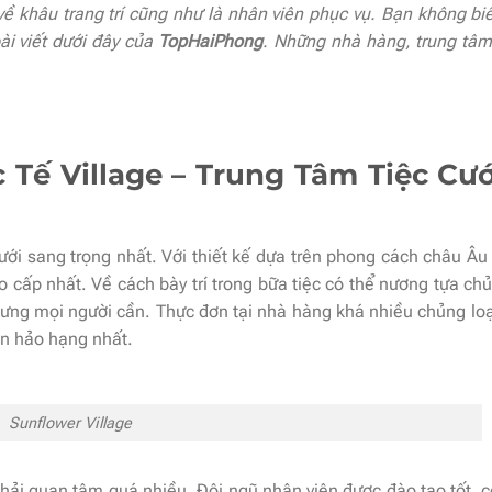
ề khâu trang trí cũng như là nhân viên phục vụ. Bạn không biế
ài viết dưới đây của
TopHaiPhong
. Những nhà hàng, trung tâm 
Tế Village – Trung Tâm Tiệc Cướ
ưới sang trọng nhất. Với thiết kế dựa trên phong cách châu Âu
 cấp nhất. Về cách bày trí trong bữa tiệc có thể nương tựa ch
ng mọi người cần. Thực đơn tại nhà hàng khá nhiều chủng loạ
ăn hảo hạng nhất.
Sunflower Village
hải quan tâm quá nhiều. Đội ngũ nhân viên được đào tạo tốt, c