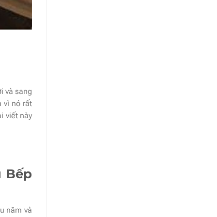
ợi và sang
vì nó rất
i viết này
ủ Bếp
âu năm và