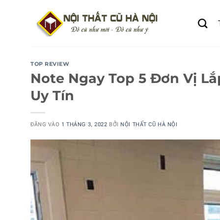
Bỏ
qua
nội
dung
TOP REVIEW
Note Ngay Top 5 Đơn Vị L
Uy Tín
ĐĂNG VÀO
1 THÁNG 3, 2022
BỞI
NỘI THẤT CŨ HÀ NỘI