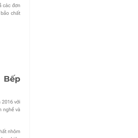
ả các đơn
 bảo chất
ủ Bếp
 2016 với
h nghề và
thất nhôm