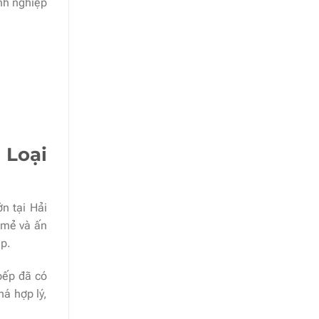
anh nghiệp
 Loại
ớn tại Hải
 mẻ và ấn
ẹp.
bếp đã có
á hợp lý,