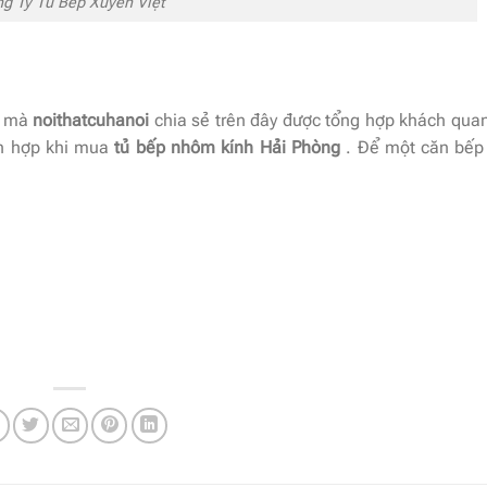
g Ty Tủ Bếp Xuyên Việt
g mà
noithatcuhanoi
chia sẻ trên đây được tổng hợp khách quan
h hợp khi mua
tủ bếp nhôm kính Hải Phòng
. Để một căn bếp 