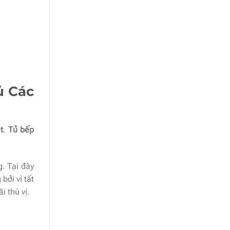
ủ Các
t
.
Tủ bếp
. Tại đây
bởi vì tất
 thú vị.