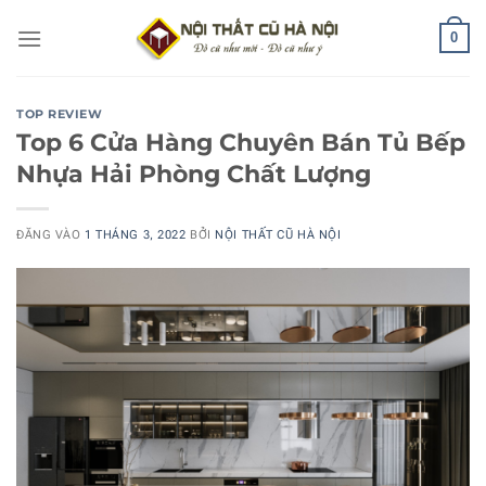
Bỏ
0
qua
nội
dung
TOP REVIEW
Top 6 Cửa Hàng Chuyên Bán Tủ Bếp
Nhựa Hải Phòng Chất Lượng
ĐĂNG VÀO
1 THÁNG 3, 2022
BỞI
NỘI THẤT CŨ HÀ NỘI